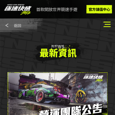
首款開放世界競速手遊
官方儲值中心
返回