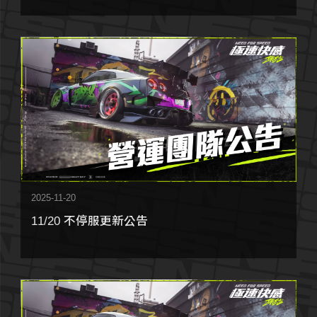
2025-11-20
11/20 不停服更新公告