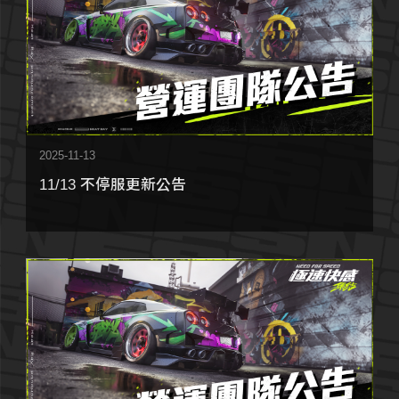
2025-11-13
11/13 不停服更新公告