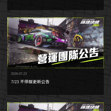
2026-07-23
7/23 不停服更新公告