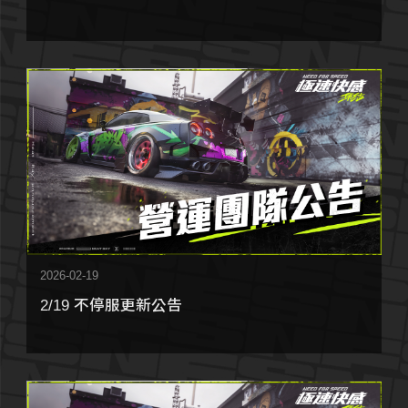
2026-02-19
2/19 不停服更新公告