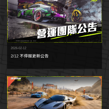
2026-02-12
2/12 不停服更新公告