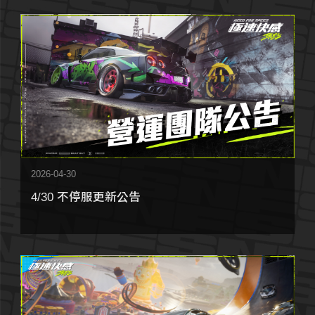
2026-04-30
4/30 不停服更新公告